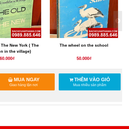
 The New York ( The
The wheel on the school
n in the village)
60.000₫
50.000₫
MUA NGAY
THÊM VÀO GIỎ
Giao hàng tận nơi
Mua nhiều sản phẩm