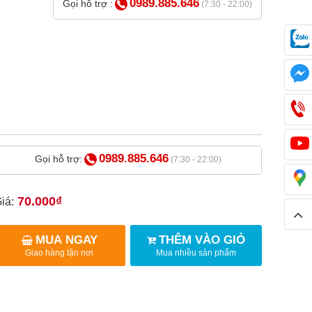
0989.885.646
Gọi hỗ trợ :
(7:30 - 22:00)
0989.885.646
Gọi hỗ trợ:
(7:30 - 22:00)
70.000₫
iá:
MUA NGAY
THÊM VÀO GIỎ
Giao hàng tận nơi
Mua nhiều sản phẩm