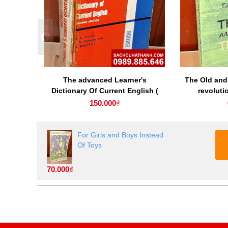
 of
The advanced Learner's
The Old and
Dictionary Of Current English (
revolutio
second edition )
150.000₫
For Girls and Boys Instead
Of Toys
70.000₫