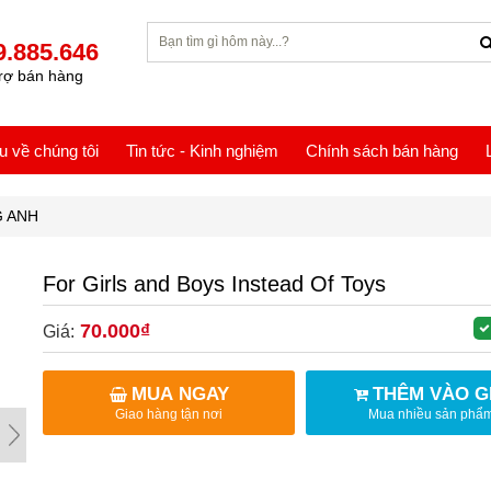
9.885.646
rợ bán hàng
ệu về chúng tôi
Tin tức - Kinh nghiệm
Chính sách bán hàng
G ANH
For Girls and Boys Instead Of Toys
70.000₫
Giá:
MUA NGAY
THÊM VÀO G
Giao hàng tận nơi
Mua nhiều sản phẩ