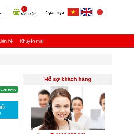
0
Ngôn ngữ
sản phẩm
Liên hệ
Khuyến mại
Hỗ sợ khách hàng
CÒN HÀNG
IỎ
m