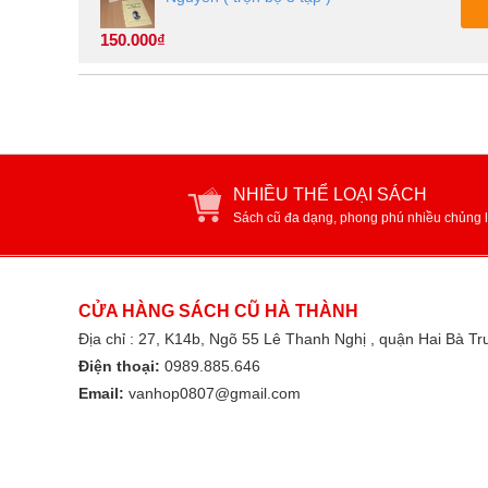
150.000₫
NHIỀU THỂ LOẠI SÁCH
Sách cũ đa dạng, phong phú nhiều chủng l
CỬA HÀNG SÁCH CŨ HÀ THÀNH
Địa chỉ : 27, K14b, Ngõ 55 Lê Thanh Nghị , quận Hai Bà T
Điện thoại:
0989.885.646
Email:
vanhop0807@gmail.com