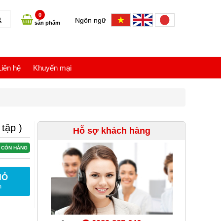
0
Ngôn ngữ
sản phẩm
Liên hệ
Khuyến mại
tập )
Hỗ sợ khách hàng
CÒN HÀNG
IỎ
m