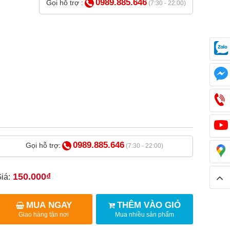
0989.885.646
Gọi hỗ trợ :
(7:30 - 22:00)
0989.885.646
Gọi hỗ trợ:
(7:30 - 22:00)
150.000₫
iá:
MUA NGAY
THÊM VÀO GIỎ
Giao hàng tận nơi
Mua nhiều sản phẩm