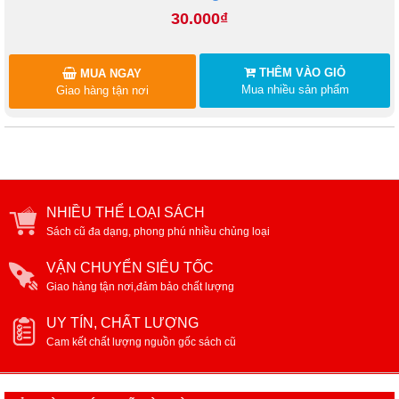
30.000₫
THÊM VÀO GIỎ
MUA NGAY
Mua nhiều sản phẩm
Giao hàng tận nơi
NHIỀU THỂ LOẠI SÁCH
Sách cũ đa dạng, phong phú nhiều chủng loại
VẬN CHUYỂN SIÊU TỐC
Giao hàng tận nơi,đảm bảo chất lượng
UY TÍN, CHẤT LƯỢNG
Cam kết chất lượng nguồn gốc sách cũ