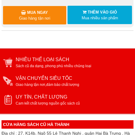
THÊM VÀO GIỎ
MUA NGAY
Mua nhiều sản phẩm
Giao hàng tận nơi
NHIỀU THỂ LOẠI SÁCH
Sách cũ đa dạng, phong phú nhiều chủng loại
VẬN CHUYỂN SIÊU TỐC
Giao hàng tận nơi,đảm bảo chất lượng
UY TÍN, CHẤT LƯỢNG
Cam kết chất lượng nguồn gốc sách cũ
CỬA HÀNG SÁCH CŨ HÀ THÀNH
Địa chỉ : 27, K14b, Ngõ 55 Lê Thanh Nghị , quận Hai Bà Trưng , Hà