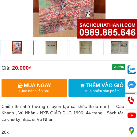
20.000₫
Giá:
CÒN HÀNG
MUA NGAY
THÊM VÀO GIỎ
Giao hàng tận nơi
Mua nhiều sản phẩm
Chiều thu nhớ trường ( tuyển tập ca khúc thiếu nhi ) - Cao Minh
Khanh , Vũ Nhân - NXB GIÁO DỤC 1996, 44 trang . Sách tốt. Sách
có chữ ký nhạc sĩ Vũ Nhân
20k