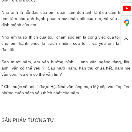
50k ( giá bìa 80k )
Nhớ anh là nỗi đau của em, quan tâm đến anh là điều cấm kỵ của
em, làm cho anh hạnh phúc à sự phản bội của em, và yêu anh là
định mệnh của em...
Nhớ em là sở thích của tôi, chăm sóc em là công việc của tôi, làm
cho em hạnh phúc là trách nhiệm cua tôi , và yêu em là cuộc
đời tôi...
San mười năm, em vân bướng bỉnh , anh vẫn ngàng tàng, liệu
anh vẫn có thể yêu ? Sau mười năm, hận thù chưa hết, đam me
vẫn còn, liệu em có thế vẫn tin ?
" Chỉ thuộc về anh " được Hội Nhà văn làng mạn Mỹ xếp vào Top Ten
những cuốn sách yêu thích nhất của năm.
SẢN PHẨM TƯƠNG TỰ