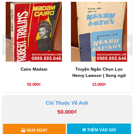
Cairo Madam
Truyện Ngắn Chọn Lọc
Henry Lawson ( Song ngữ
Anh - Việt )
50.000₫
15.000₫
Chỉ Thuộc Về Anh
50.000₫
THÊM VÀO GIỎ
MUA NGAY