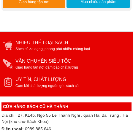
Mua nhiều sản phẩm
Giao hàng tận nơi
NHIỀU THỂ LOẠI SÁCH
Sách cũ đa dạng, phong phú nhiều chủng loại
VẬN CHUYỂN SIÊU TỐC
Giao hàng tận nơi,đảm bảo chất lượng
UY TÍN, CHẤT LƯỢNG
Cam kết chất lượng nguồn gốc sách cũ
CỬA HÀNG SÁCH CŨ HÀ THÀNH
Địa chỉ : 27, K14b, Ngõ 55 Lê Thanh Nghị , quận Hai Bà Trưng , Hà
Nội (khu chợ Bách Khoa)
Điện thoại:
0989.885.646