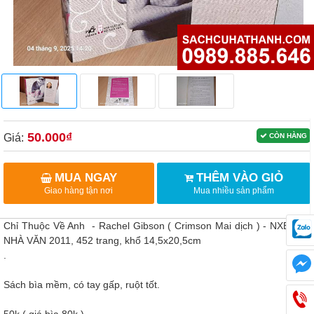
50.000₫
Giá:
CÒN HÀNG
MUA NGAY
THÊM VÀO GIỎ
Giao hàng tận nơi
Mua nhiều sản phẩm
Chỉ Thuộc Về Anh - Rachel Gibson ( Crimson Mai dịch ) - NXB HỘI
NHÀ VĂN 2011, 452 trang, khổ 14,5x20,5cm
.
Sách bìa mềm, có tay gấp, ruột tốt.