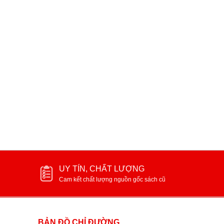
Những nhân vật nổi tiếng thế giới
Lịch sử Việt Nam
95.000₫
80.000₫
UY TÍN, CHẤT LƯỢNG
Cam kết chất lượng nguồn gốc sách cũ
BẢN ĐỒ CHỈ ĐƯỜNG