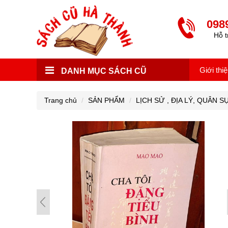
098
Hỗ t
Giới thi
DANH MỤC SÁCH CŨ
Trang chủ
SẢN PHẨM
LỊCH SỬ , ĐỊA LÝ, QUÂN S