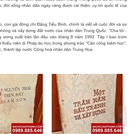
cao, đời sống nhân dân ngày càng được cải thiện, uy tín quốc tế của
, con gái đông chí Đặng Tiểu Bình, chính là viết về cuộc đời và sự
i phóng và xây dựng đất nước của nhân dân Trung Quốc. "Cha tôi -
ng ương xuất bản lân đâu vào tháng 8 năm 1993. Tập I bao trùm
t thiếu niên di Pháp du học trong phong trào "Cân công kiệm học",
c, thành lập nước Cộng hoà nhân dân Trung Hoa.