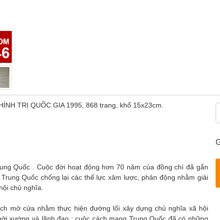
 CHÍNH TRỊ QUỐC GIA 1995, 868 trang, khổ 15x23cm.
G
rung Quốc . Cuộc đời hoạt động hơn 70 năm của đồng chí đã gắn
 Trung Quốc chống lại các thế lực xâm lược, phản động nhằm giải
ội chủ nghĩa.
ách mở cửa nhằm thực hiện đường lối xây dựng chủ nghĩa xã hội
ởi xướng và lãnh đạo ; cuộc cách mạng Trung Quốc đã có những