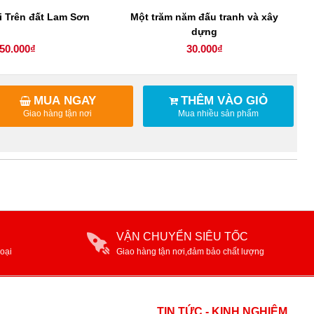
i Trên đất Lam Sơn
Một trăm năm đấu tranh và xây
dựng
50.000₫
30.000₫
MUA NGAY
THÊM VÀO GIỎ
Giao hàng tận nơi
Mua nhiều sản phẩm
VẬN CHUYỂN SIÊU TỐC
oại
Giao hàng tận nơi,đảm bảo chất lượng
TIN TỨC - KINH NGHIỆM