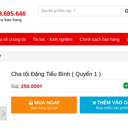
9.885.646
rợ bán hàng
ệu về chúng tôi
Tin tức - Kinh nghiệm
Chính sách bán hàng
Ự
Cha tôi Đặng Tiểu Bình ( Quyển 1 )
250.000₫
Giá:
MUA NGAY
THÊM VÀO G
Giao hàng tận nơi
Mua nhiều sản phẩ