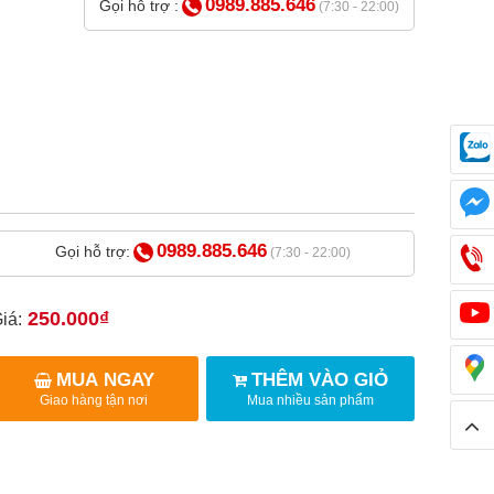
0989.885.646
Gọi hỗ trợ :
(7:30 - 22:00)
0989.885.646
Gọi hỗ trợ:
(7:30 - 22:00)
250.000₫
iá:
MUA NGAY
THÊM VÀO GIỎ
Giao hàng tận nơi
Mua nhiều sản phẩm