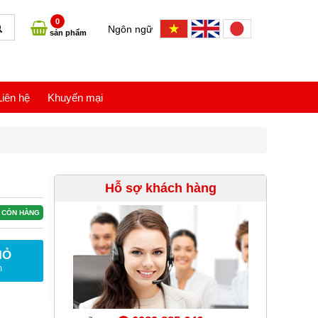
0
Ngôn ngữ
sản phẩm
Liên hệ
Khuyến mại
Hỗ sợ khách hàng
CÒN HÀNG
IỎ
m