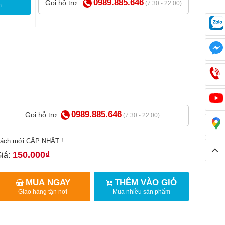
0989.885.646
Gọi hỗ trợ :
(7:30 - 22:00)
m
0989.885.646
Gọi hỗ trợ:
(7:30 - 22:00)
ách mới CẬP NHẬT !
150.000₫
iá:
MUA NGAY
THÊM VÀO GIỎ
Giao hàng tận nơi
Mua nhiều sản phẩm