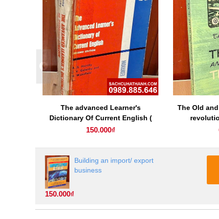
 of
The advanced Learner's
The Old and
Dictionary Of Current English (
revolutio
second edition )
150.000₫
Building an import/ export
business
150.000₫