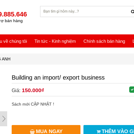
9.885.646
rợ bán hàng
ệu về chúng tôi
Tin tức - Kinh nghiệm
Chính sách bán hàng
G ANH
Building an import/ export business
150.000₫
Giá:
Sách mới CẬP NHẬT !
MUA NGAY
THÊM VÀO G