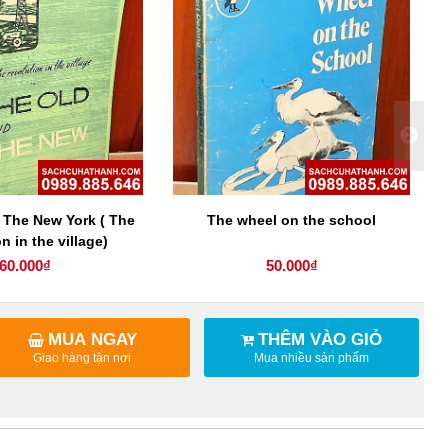
 The New York ( The
The wheel on the school
n in the village)
60.000₫
50.000₫
MUA NGAY
THÊM VÀO GIỎ
Giao hàng tận nơi
Mua nhiều sản phẩm