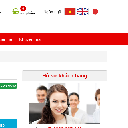
0
Ngôn ngữ
sản phẩm
Liên hệ
Khuyến mại
Hỗ sợ khách hàng
CÒN HÀNG
IỎ