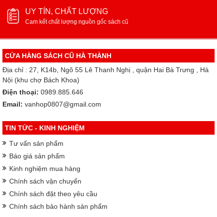
UY TÍN, CHẤT LƯỢNG
Cam kết chất lượng nguồn gốc sách cũ
CỬA HÀNG SÁCH CŨ HÀ THÀNH
Địa chỉ : 27, K14b, Ngõ 55 Lê Thanh Nghị , quận Hai Bà Trưng , Hà
Nội (khu chợ Bách Khoa)
Điện thoại:
0989.885.646
Email:
vanhop0807@gmail.com
TIN TỨC - KINH NGHIỆM
Tư vấn sản phẩm
Báo giá sản phẩm
Kinh nghiệm mua hàng
Chính sách vận chuyển
Chính sách đặt theo yêu cầu
Chính sách bảo hành sản phẩm