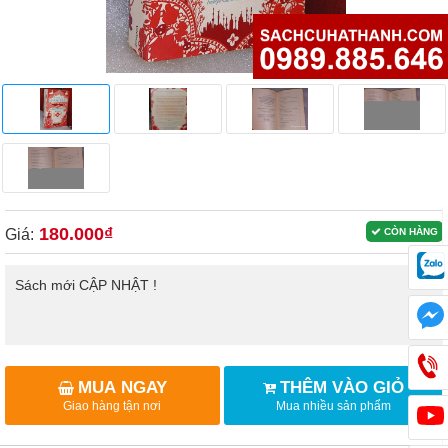
180.000₫
Giá:
CÒN HÀNG
Sách mới CẬP NHẬT !
MUA NGAY
THÊM VÀO GIỎ
Giao hàng tận nơi
Mua nhiều sản phẩm