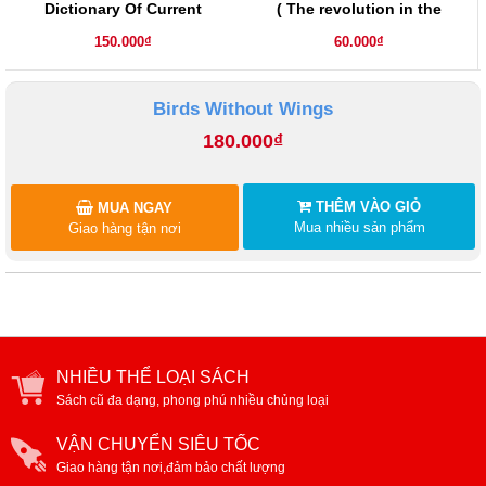
Dictionary Of Current
( The revolution in the
English ( second edition )
village)
150.000₫
60.000₫
Birds Without Wings
180.000₫
THÊM VÀO GIỎ
MUA NGAY
Mua nhiều sản phẩm
Giao hàng tận nơi
NHIỀU THỂ LOẠI SÁCH
Sách cũ đa dạng, phong phú nhiều chủng loại
VẬN CHUYỂN SIÊU TỐC
Giao hàng tận nơi,đảm bảo chất lượng