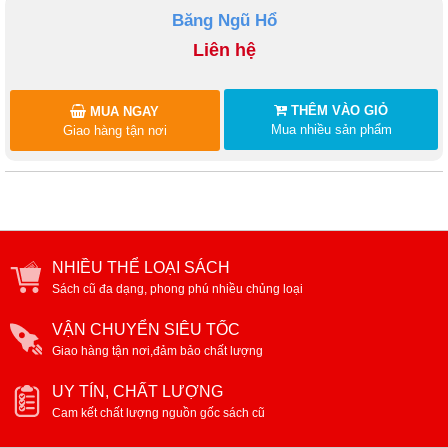
Băng Ngũ Hổ
Liên hệ
THÊM VÀO GIỎ
MUA NGAY
Mua nhiều sản phẩm
Giao hàng tận nơi
NHIỀU THỂ LOẠI SÁCH
Sách cũ đa dạng, phong phú nhiều chủng loại
VẬN CHUYỂN SIÊU TỐC
Giao hàng tận nơi,đảm bảo chất lượng
UY TÍN, CHẤT LƯỢNG
Cam kết chất lượng nguồn gốc sách cũ