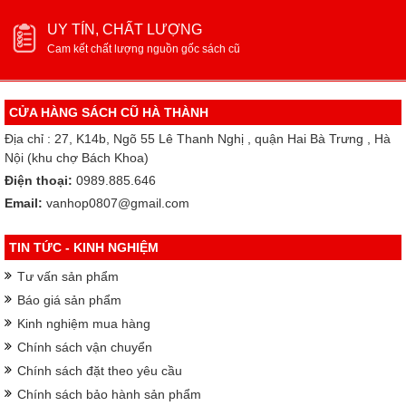
UY TÍN, CHẤT LƯỢNG
Cam kết chất lượng nguồn gốc sách cũ
CỬA HÀNG SÁCH CŨ HÀ THÀNH
Địa chỉ : 27, K14b, Ngõ 55 Lê Thanh Nghị , quận Hai Bà Trưng , Hà
Nội (khu chợ Bách Khoa)
Điện thoại:
0989.885.646
Email:
vanhop0807@gmail.com
TIN TỨC - KINH NGHIỆM
Tư vấn sản phẩm
Báo giá sản phẩm
Kinh nghiệm mua hàng
Chính sách vận chuyển
Chính sách đặt theo yêu cầu
Chính sách bảo hành sản phẩm