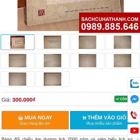
300.000₫
Giá:
CÒN HÀNG
MUA NGAY
THÊM VÀO GIỎ
Giao hàng tận nơi
Mua nhiều sản phẩm
Bảng đối chiếu âm dương lịch 2000 năm và niên biểu lịch sử -