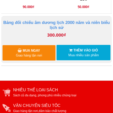
90.000₫
50.000₫
Bảng đối chiếu âm dương lịch 2000 năm và niên biểu
lịch sử
300.000₫
THÊM VÀO GIỎ
MUA NGAY
Mua nhiều sản phẩm
Giao hàng tận nơi
NHIỀU THỂ LOẠI SÁCH
Sách cũ đa dạng, phong phú nhiều chủng loại
VẬN CHUYỂN SIÊU TỐC
Giao hàng tận nơi,đảm bảo chất lượng