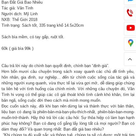
Bạn Đắt Giá Bao Nhiêu
Tác giả: Vãn Tình
Người dịch: Mỹ Linh
NXB: Thế Giới 2018
Tình trạng: Sách tốt, 335 trang khổ 14.5x20cm
​​​​Sách bìa mềm, có tay gấp, ruột tốt.
60k ( giá bìa 99k )
Câu trả lời này do chính bạn quyết định, chính bạn “định giá”.
Hơn bốn mươi câu chuyện trong sách xoay quanh các chủ đề tình yêu,
hôn nhân, gia đình, sự nghiệp… đến từ chính cuộc sống của tác giả và
những người xung quanh, vừa thực tế lại vừa gợi mở, dễ dàng giúp chúng
ta liên hệ với tình huống của chính mình. Với những câu chuyện đó, Vãn
Tình hi vọng có thể giúp các cô gái thoát khỏi tình cảnh khó khăn, tìm lại
bản ngã, sống cuộc đời theo cách mà mình mong muốn.
Đọc cuốn sách này, đôi khi bạn nên dừng lại và thành thực với bản thân,
liệu bạn có đang là phiên-bản-mà-bạn-yêu-thích-nhất, phiên-bản-bạn-mong-
muốn-trở-thành. Hãy thử trả lời các câu hỏi: Sự thỏa hiệp có làm bạn hạnh
phúc hay không? Bạn có đang cố gắng lấy lòng tất cả mọi người? Bạn có
dám thay đổi? Và quan trọng nhất: Bạn đắt giá bao nhiêu?
“Khi chúng ta đủ xuất sắc và thông tuệ, chúng ta sẽ có được một trái tim