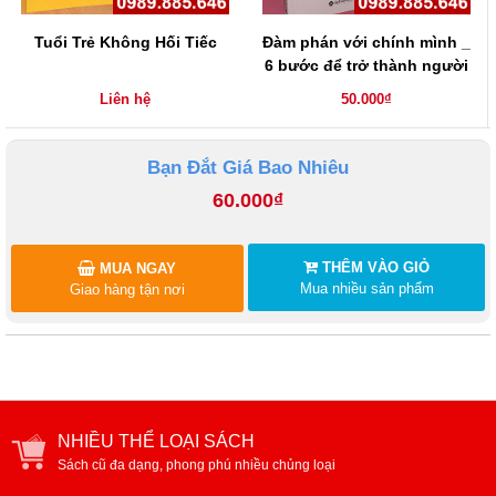
Tuổi Trẻ Không Hối Tiếc
Đàm phán với chính mình _
6 bước để trở thành người
bạn tốt nhất của chính
Liên hệ
50.000₫
mình
Bạn Đắt Giá Bao Nhiêu
60.000₫
THÊM VÀO GIỎ
MUA NGAY
Mua nhiều sản phẩm
Giao hàng tận nơi
NHIỀU THỂ LOẠI SÁCH
Sách cũ đa dạng, phong phú nhiều chủng loại