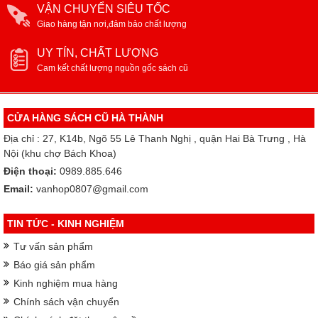
VẬN CHUYỂN SIÊU TỐC
Giao hàng tận nơi,đảm bảo chất lượng
UY TÍN, CHẤT LƯỢNG
Cam kết chất lượng nguồn gốc sách cũ
CỬA HÀNG SÁCH CŨ HÀ THÀNH
Địa chỉ : 27, K14b, Ngõ 55 Lê Thanh Nghị , quận Hai Bà Trưng , Hà
Nội (khu chợ Bách Khoa)
Điện thoại:
0989.885.646
Email:
vanhop0807@gmail.com
TIN TỨC - KINH NGHIỆM
Tư vấn sản phẩm
Báo giá sản phẩm
Kinh nghiệm mua hàng
Chính sách vận chuyển