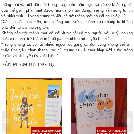
thông thái và một đôi mắt trong trẻo, nhìn thấu thực tại và sự khắc nghiệt
của thế gian, phân biệt được mọi thị phi sai đúng, nhưng vẫn sống tự tin
và nhiệt tình. Hi vọng chúng ta đều sẽ trở thành một cô gái như vậy…”
“Các cô gái thân mến, mong rằng sự trưởng thành của chúng ta không
phải đến từ sự thương tổn.
Không cần trở thành một cô gái được tất-cả-mọi-người yêu quý, nhưng
nhất định phải trở thành một cô gái mà chính-mình-yêu-thích.”
“Trong chúng ta, có rất nhiều người cố gắng cả đời cũng không thể tìm
thấy tình yêu chân thành, bởi vì chúng ta đã thỏa hiệp với cuộc sống
trước khi tình yêu ấy xuất hiện.”
SẢN PHẨM TƯƠNG TỰ