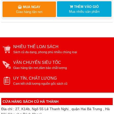
THÊM VÀO GIỎ
MUA NGAY
Mua nhiều sản phẩm
Giao hàng tận nơi
NHIỀU THỂ LOẠI SÁCH
Sách cũ đa dạng, phong phú nhiều chủng loại
VẬN CHUYỂN SIÊU TỐC
Giao hàng tận nơi,đảm bảo chất lượng
UY TÍN, CHẤT LƯỢNG
Cam kết chất lượng nguồn gốc sách cũ
CỬA HÀNG SÁCH CŨ HÀ THÀNH
Địa chỉ : 27, K14b, Ngõ 55 Lê Thanh Nghị , quận Hai Bà Trưng , Hà