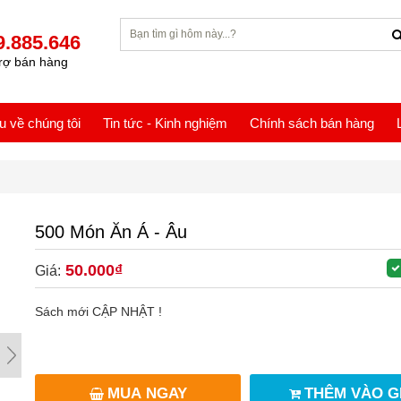
9.885.646
rợ bán hàng
ệu về chúng tôi
Tin tức - Kinh nghiệm
Chính sách bán hàng
500 Món Ăn Á - Âu
50.000₫
Giá:
Sách mới CẬP NHẬT !
MUA NGAY
THÊM VÀO G