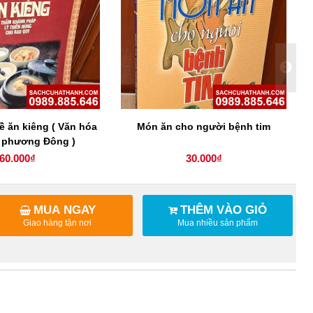
 ăn kiêng ( Văn hóa
Món ăn cho người bệnh tim
 phương Đông )
60.000₫
30.000₫
MUA NGAY
THÊM VÀO GIỎ
Giao hàng tận nơi
Mua nhiều sản phẩm