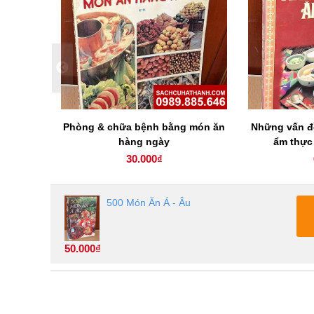
 Mỹ
Phòng & chữa bệnh bằng món ăn
Những vấn đề
hàng ngày
ẩm thực
30.000₫
500 Món Ăn Á - Âu
50.000₫