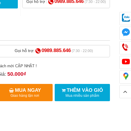
0989.885.646
Gọi hỗ trợ :
(7:30 - 22:00)
m
0989.885.646
Gọi hỗ trợ:
(7:30 - 22:00)
ách mới CẬP NHẬT !
50.000₫
iá:
MUA NGAY
THÊM VÀO GIỎ
Giao hàng tận nơi
Mua nhiều sản phẩm