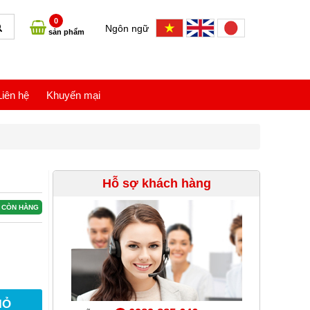
0
Ngôn ngữ
sản phẩm
Liên hệ
Khuyến mại
Hỗ sợ khách hàng
CÒN HÀNG
IỎ