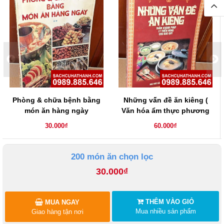
Phòng & chữa bệnh bằng
Những vấn đề ăn kiêng (
món ăn hàng ngày
Văn hóa ẩm thực phương
Đông )
30.000₫
60.000₫
200 món ăn chọn lọc
30.000₫
THÊM VÀO GIỎ
MUA NGAY
Mua nhiều sản phẩm
Giao hàng tận nơi