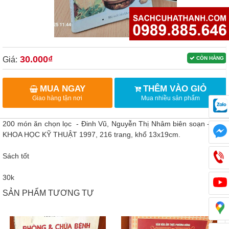
30.000₫
Giá:
CÒN HÀNG
MUA NGAY
THÊM VÀO GIỎ
Giao hàng tận nơi
Mua nhiều sản phẩm
200 món ăn chọn lọc - Đinh Vũ, Nguyễn Thị Nhâm biên soạn - NXB
KHOA HỌC KỸ THUẬT 1997, 216 trang, khổ 13x19cm.
Sách tốt
30k
SẢN PHẨM TƯƠNG TỰ