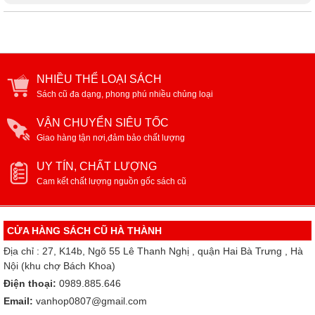
NHIỀU THỂ LOẠI SÁCH
Sách cũ đa dạng, phong phú nhiều chủng loại
VẬN CHUYỂN SIÊU TỐC
Giao hàng tận nơi,đảm bảo chất lượng
UY TÍN, CHẤT LƯỢNG
Cam kết chất lượng nguồn gốc sách cũ
CỬA HÀNG SÁCH CŨ HÀ THÀNH
Địa chỉ : 27, K14b, Ngõ 55 Lê Thanh Nghị , quận Hai Bà Trưng , Hà
Nội (khu chợ Bách Khoa)
Điện thoại:
0989.885.646
Email:
vanhop0807@gmail.com