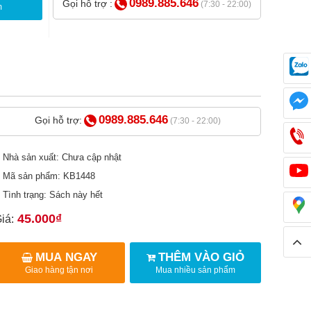
0989.885.646
Gọi hỗ trợ :
(7:30 - 22:00)
m
0989.885.646
Gọi hỗ trợ:
(7:30 - 22:00)
Nhà sản xuất: Chưa cập nhật
Mã sản phẩm: KB1448
Tình trạng: Sách này hết
45.000₫
iá:
MUA NGAY
THÊM VÀO GIỎ
Giao hàng tận nơi
Mua nhiều sản phẩm