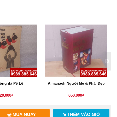
óng đá Pê Lê
Almanach Người Mẹ & Phái Đẹp
20.000₫
650.000₫
MUA NGAY
THÊM VÀO GIỎ