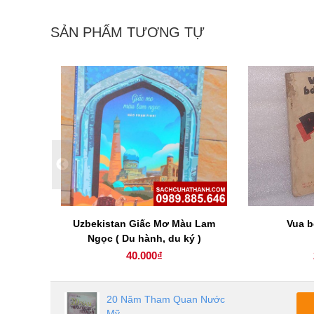
SẢN PHẨM TƯƠNG TỰ
ch hướng
Uzbekistan Giấc Mơ Màu Lam
Vua b
ên của
Ngọc ( Du hành, du ký )
40.000₫
20 Năm Tham Quan Nước
Mỹ