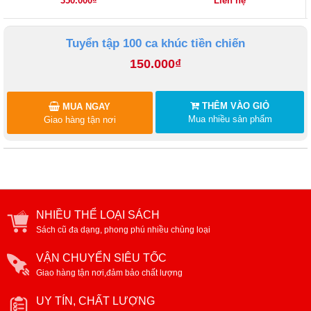
350.000₫
Liên hệ
Tuyển tập 100 ca khúc tiền chiến
150.000₫
THÊM VÀO GIỎ
MUA NGAY
Mua nhiều sản phẩm
Giao hàng tận nơi
NHIỀU THỂ LOẠI SÁCH
Sách cũ đa dạng, phong phú nhiều chủng loại
VẬN CHUYỂN SIÊU TỐC
Giao hàng tận nơi,đảm bảo chất lượng
UY TÍN, CHẤT LƯỢNG