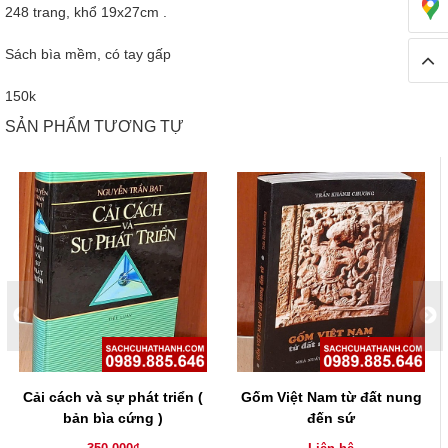
248 trang, khổ 19x27cm .
Sách bìa mềm, có tay gấp
150k
SẢN PHẨM TƯƠNG TỰ
Cải cách và sự phát triển (
Gốm Việt Nam từ đất nung
bản bìa cứng )
đến sứ