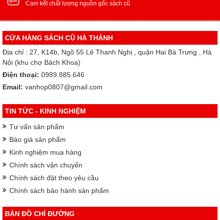
Cam kết chất lượng nguồn gốc sách cũ
CỬA HÀNG SÁCH CŨ HÀ THÀNH
Địa chỉ : 27, K14b, Ngõ 55 Lê Thanh Nghị , quận Hai Bà Trưng , Hà
Nội (khu chợ Bách Khoa)
Điện thoại:
0989.885.646
Email:
vanhop0807@gmail.com
TIN TỨC - KINH NGHIỆM
Tư vấn sản phẩm
Báo giá sản phẩm
Kinh nghiệm mua hàng
Chính sách vận chuyển
Chính sách đặt theo yêu cầu
Chính sách bảo hành sản phẩm
BẢN ĐỒ CHỈ ĐƯỜNG