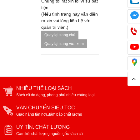
Chúng tôi rất xin lỗi vì sự bất
tiện.
(Nếu tình trạng này vẫn diễn
ra xin vui lòng liên hệ với
quản trị viên.)
Quay lại trang chủ
Quay lại trang vừa xem
NHIỀU THỂ LOẠI SÁCH
Sách cũ đa dạng, phong phú nhiều chủng loại
VẬN CHUYỂN SIÊU TỐC
Giao hàng tận nơi,đảm bảo chất lượng
UY TÍN, CHẤT LƯỢNG
Cam kết chất lượng nguồn gốc sách cũ