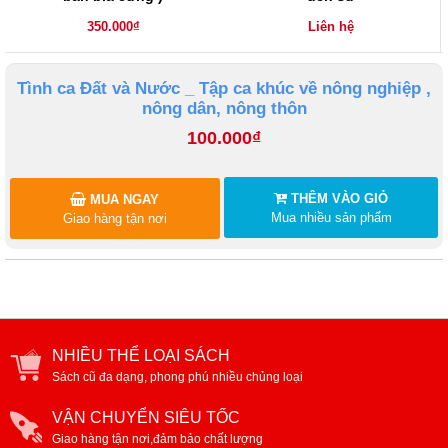
350.000₫
Liên hệ
Tình ca Đất và Nước _ Tập ca khúc về nông nghiệp ,
nông dân, nông thôn
100.000₫
THÊM VÀO GIỎ
MUA NGAY
Mua nhiều sản phẩm
Giao hàng tận nơi
NHIỀU THỂ LOẠI SÁCH
Sách cũ đa dạng, phong phú nhiều chủng loại
VẬN CHUYỂN SIÊU TỐC
Giao hàng tận nơi,đảm bảo chất lượng