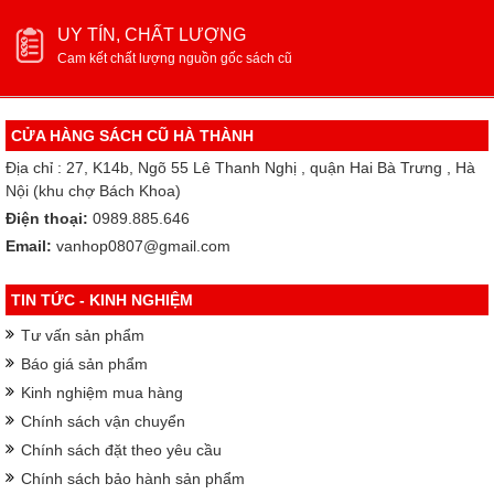
UY TÍN, CHẤT LƯỢNG
Cam kết chất lượng nguồn gốc sách cũ
CỬA HÀNG SÁCH CŨ HÀ THÀNH
Địa chỉ : 27, K14b, Ngõ 55 Lê Thanh Nghị , quận Hai Bà Trưng , Hà
Nội (khu chợ Bách Khoa)
Điện thoại:
0989.885.646
Email:
vanhop0807@gmail.com
TIN TỨC - KINH NGHIỆM
Tư vấn sản phẩm
Báo giá sản phẩm
Kinh nghiệm mua hàng
Chính sách vận chuyển
Chính sách đặt theo yêu cầu
Chính sách bảo hành sản phẩm