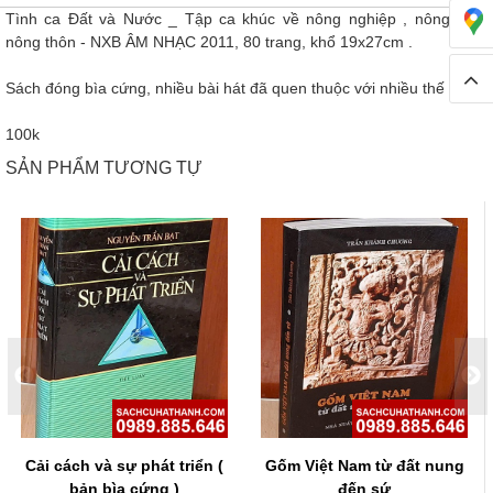
Tình ca Đất và Nước _ Tập ca khúc về nông nghiệp , nông dân,
nông thôn - NXB ÂM NHẠC 2011, 80 trang, khổ 19x27cm .
Sách đóng bìa cứng, nhiều bài hát đã quen thuộc với nhiều thế hệ .
100k
SẢN PHẨM TƯƠNG TỰ
Cải cách và sự phát triển (
Gốm Việt Nam từ đất nung
bản bìa cứng )
đến sứ