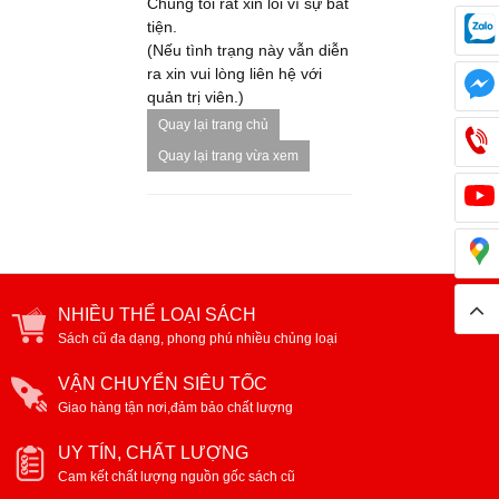
Chúng tôi rất xin lỗi vì sự bất
tiện.
(Nếu tình trạng này vẫn diễn
ra xin vui lòng liên hệ với
quản trị viên.)
Quay lại trang chủ
Quay lại trang vừa xem
NHIỀU THỂ LOẠI SÁCH
Sách cũ đa dạng, phong phú nhiều chủng loại
VẬN CHUYỂN SIÊU TỐC
Giao hàng tận nơi,đảm bảo chất lượng
UY TÍN, CHẤT LƯỢNG
Cam kết chất lượng nguồn gốc sách cũ