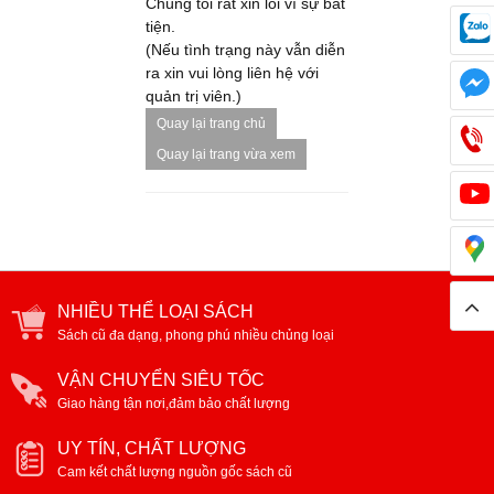
Chúng tôi rất xin lỗi vì sự bất
tiện.
(Nếu tình trạng này vẫn diễn
ra xin vui lòng liên hệ với
quản trị viên.)
Quay lại trang chủ
Quay lại trang vừa xem
NHIỀU THỂ LOẠI SÁCH
Sách cũ đa dạng, phong phú nhiều chủng loại
VẬN CHUYỂN SIÊU TỐC
Giao hàng tận nơi,đảm bảo chất lượng
UY TÍN, CHẤT LƯỢNG
Cam kết chất lượng nguồn gốc sách cũ