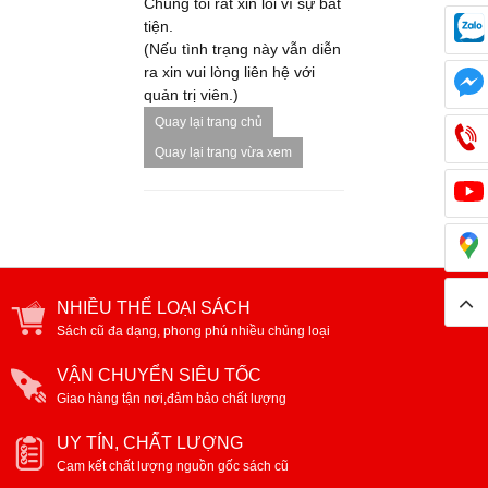
Chúng tôi rất xin lỗi vì sự bất
tiện.
(Nếu tình trạng này vẫn diễn
ra xin vui lòng liên hệ với
quản trị viên.)
Quay lại trang chủ
Quay lại trang vừa xem
NHIỀU THỂ LOẠI SÁCH
Sách cũ đa dạng, phong phú nhiều chủng loại
VẬN CHUYỂN SIÊU TỐC
Giao hàng tận nơi,đảm bảo chất lượng
UY TÍN, CHẤT LƯỢNG
Cam kết chất lượng nguồn gốc sách cũ