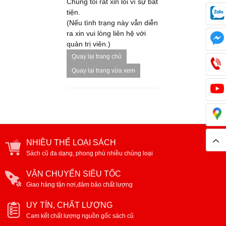
Chúng tôi rất xin lỗi vì sự bất
tiện.
(Nếu tình trạng này vẫn diễn
ra xin vui lòng liên hệ với
quản trị viên.)
Quay lại trang chủ
Quay lại trang vừa xem
NHIỀU THỂ LOẠI SÁCH
Sách cũ đa dạng, phong phú nhiều chủng loại
VẬN CHUYỂN SIÊU TỐC
Giao hàng tận nơi,đảm bảo chất lượng
UY TÍN, CHẤT LƯỢNG
Cam kết chất lượng nguồn gốc sách cũ