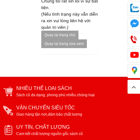
Chúng tôi rất xin lỗi vì sự bất
tiện.
(Nếu tình trạng này vẫn diễn
ra xin vui lòng liên hệ với
quản trị viên.)
Quay lại trang chủ
Quay lại trang vừa xem
NHIỀU THỂ LOẠI SÁCH
Sách cũ đa dạng, phong phú nhiều chủng loại
VẬN CHUYỂN SIÊU TỐC
Giao hàng tận nơi,đảm bảo chất lượng
UY TÍN, CHẤT LƯỢNG
Cam kết chất lượng nguồn gốc sách cũ