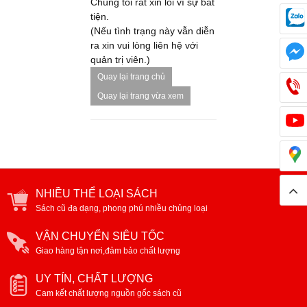
Chúng tôi rất xin lỗi vì sự bất
tiện.
(Nếu tình trạng này vẫn diễn
ra xin vui lòng liên hệ với
quản trị viên.)
Quay lại trang chủ
Quay lại trang vừa xem
NHIỀU THỂ LOẠI SÁCH
Sách cũ đa dạng, phong phú nhiều chủng loại
VẬN CHUYỂN SIÊU TỐC
Giao hàng tận nơi,đảm bảo chất lượng
UY TÍN, CHẤT LƯỢNG
Cam kết chất lượng nguồn gốc sách cũ