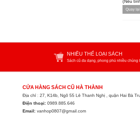
(Nếu tình
Quay lại
NHIỀU THỂ LOẠI SÁCH
Sách cũ đa dạng, phong phú nhiều chủng l
CỬA HÀNG SÁCH CŨ HÀ THÀNH
Địa chỉ : 27, K14b, Ngõ 55 Lê Thanh Nghị , quận Hai Bà T
Điện thoại:
0989.885.646
Email:
vanhop0807@gmail.com