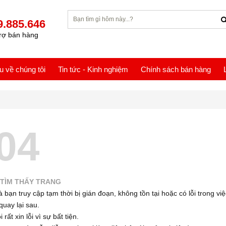
9.885.646
rợ bán hàng
ệu về chúng tôi
Tin tức - Kinh nghiệm
Chính sách bán hàng
04
TÌM THẤY TRANG
 bạn truy cập tạm thời bị gián đoạn, không tồn tại hoặc có lỗi trong việ
quay lại sau.
 rất xin lỗi vì sự bất tiện.