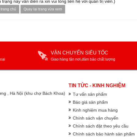
 trạng này vẫn diễn ra xin vui lòng liên hệ với quản trị viên.)
 trang chủ
Quay lại trang vừa xem
VẬN CHUYỂN SIÊU TỐC
oại
Giao hàng tận nơi,đảm bảo chất lượng
TIN TỨC - KINH NGHIỆM
rưng , Hà Nội (khu chợ Bách Khoa)
Tư vấn sản phẩm
Báo giá sản phẩm
Kinh nghiệm mua hàng
Chính sách vận chuyển
Chính sách đặt theo yêu cầu
Chính sách bảo hành sản phẩm