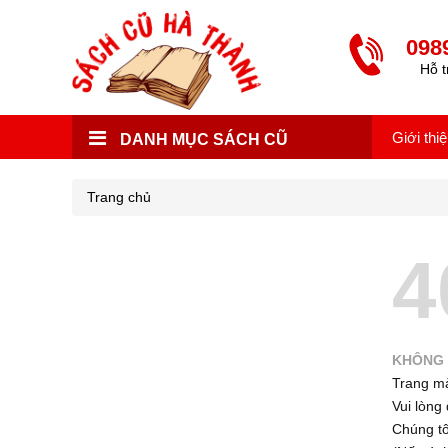
098
Hỗ t
Giới thi
DANH MỤC SÁCH CŨ
Trang chủ
4
KHÔNG 
Trang mà
Vui lòng 
Chúng tôi