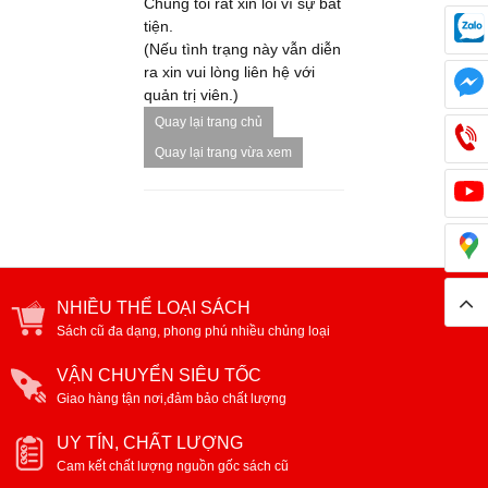
Chúng tôi rất xin lỗi vì sự bất
tiện.
(Nếu tình trạng này vẫn diễn
ra xin vui lòng liên hệ với
quản trị viên.)
Quay lại trang chủ
Quay lại trang vừa xem
NHIỀU THỂ LOẠI SÁCH
Sách cũ đa dạng, phong phú nhiều chủng loại
VẬN CHUYỂN SIÊU TỐC
Giao hàng tận nơi,đảm bảo chất lượng
UY TÍN, CHẤT LƯỢNG
Cam kết chất lượng nguồn gốc sách cũ