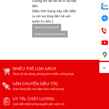
Chúng tôi rất xin lỗi vì sự bất
tiện.
(Nếu tình trạng này vẫn diễn
ra xin vui lòng liên hệ với
quản trị viên.)
Quay lại trang chủ
Quay lại trang vừa xem
NHIỀU THỂ LOẠI SÁCH
Sách cũ đa dạng, phong phú nhiều chủng loại
VẬN CHUYỂN SIÊU TỐC
Giao hàng tận nơi,đảm bảo chất lượng
UY TÍN, CHẤT LƯỢNG
Cam kết chất lượng nguồn gốc sách cũ