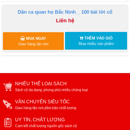
Dân ca quan họ Bắc Ninh _ 100 bài lời cổ
Liên hệ
THÊM VÀO GIỎ
MUA NGAY
Mua nhiều sản phẩm
Giao hàng tận nơi
NHIỀU THỂ LOẠI SÁCH
Sách cũ đa dạng, phong phú nhiều chủng loại
VẬN CHUYỂN SIÊU TỐC
Giao hàng tận nơi,đảm bảo chất lượng
UY TÍN, CHẤT LƯỢNG
Cam kết chất lượng nguồn gốc sách cũ