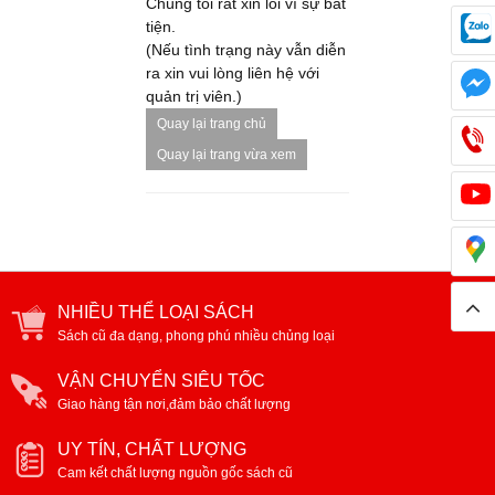
Chúng tôi rất xin lỗi vì sự bất
tiện.
(Nếu tình trạng này vẫn diễn
ra xin vui lòng liên hệ với
quản trị viên.)
Quay lại trang chủ
Quay lại trang vừa xem
NHIỀU THỂ LOẠI SÁCH
Sách cũ đa dạng, phong phú nhiều chủng loại
VẬN CHUYỂN SIÊU TỐC
Giao hàng tận nơi,đảm bảo chất lượng
UY TÍN, CHẤT LƯỢNG
Cam kết chất lượng nguồn gốc sách cũ