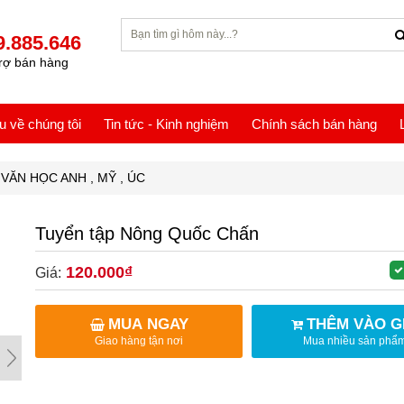
9.885.646
rợ bán hàng
ệu về chúng tôi
Tin tức - Kinh nghiệm
Chính sách bán hàng
VĂN HỌC ANH , MỸ , ÚC
Tuyển tập Nông Quốc Chấn
120.000₫
Giá:
MUA NGAY
THÊM VÀO G
Giao hàng tận nơi
Mua nhiều sản phẩ