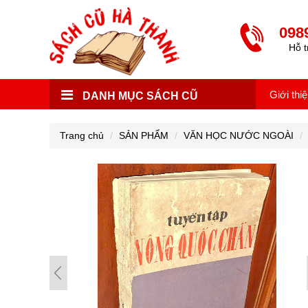
098
Hỗ t
Giới thi
DANH MỤC SÁCH CŨ
Trang chủ
SẢN PHẨM
VĂN HỌC NƯỚC NGOÀI