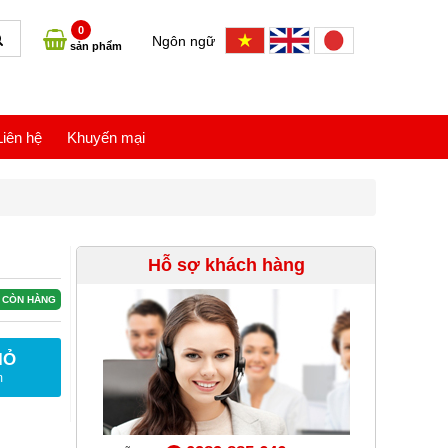
0
Ngôn ngữ
sản phẩm
Liên hệ
Khuyến mại
Hỗ sợ khách hàng
CÒN HÀNG
IỎ
m