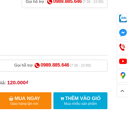
0989.885.646
Gọi hỗ trợ :
(7:30 - 22:00)
0989.885.646
Gọi hỗ trợ:
(7:30 - 22:00)
120.000₫
iá:
MUA NGAY
THÊM VÀO GIỎ
Giao hàng tận nơi
Mua nhiều sản phẩm