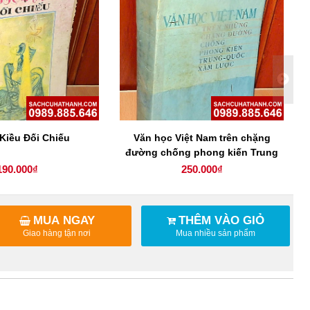
Kiều Đối Chiếu
Văn học Việt Nam trên chặng
H
đường chống phong kiến Trung
t
Quốc xâm lược
190.000₫
250.000₫
MUA NGAY
THÊM VÀO GIỎ
Giao hàng tận nơi
Mua nhiều sản phẩm