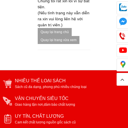
Chúng tôi rất xin lỗi vì sự bất
tiện.
(Nếu tình trạng này vẫn diễn
ra xin vui lòng liên hệ với
quản trị viên.)
Quay lại trang chủ
Quay lại trang vừa xem
NHIỀU THỂ LOẠI SÁCH
Sách cũ đa dạng, phong phú nhiều chủng loại
VẬN CHUYỂN SIÊU TỐC
Giao hàng tận nơi,đảm bảo chất lượng
UY TÍN, CHẤT LƯỢNG
Cam kết chất lượng nguồn gốc sách cũ