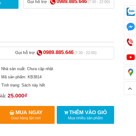
0989.885.646
Gọi hỗ trợ :
(7:30 - 22:00)
m
0989.885.646
Gọi hỗ trợ:
(7:30 - 22:00)
Nhà sản xuất: Chưa cập nhật
Mã sản phẩm: KB3814
Tình trạng: Sách này hết
25.000₫
iá:
MUA NGAY
THÊM VÀO GIỎ
Giao hàng tận nơi
Mua nhiều sản phẩm