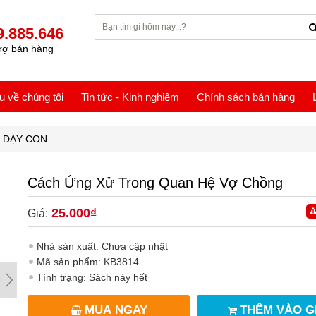
9.885.646
rợ bán hàng
ệu về chúng tôi
Tin tức - Kinh nghiệm
Chính sách bán hàng
I DẠY CON
Cách Ứng Xử Trong Quan Hệ Vợ Chồng
25.000₫
Giá:
Nhà sản xuất: Chưa cập nhật
Mã sản phẩm: KB3814
Tình trạng: Sách này hết
MUA NGAY
THÊM VÀO G