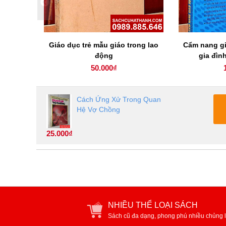
 tuệ khai
Giáo dục trẻ mẫu giáo trong lao
Cẩm nang gi
động
gia đìn
50.000₫
Cách Ứng Xử Trong Quan
Hệ Vợ Chồng
25.000₫
NHIỀU THỂ LOẠI SÁCH
Sách cũ đa dạng, phong phú nhiều chủng l