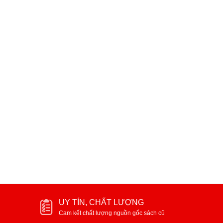
Nuôi con không phải cuộc chiến
Rau quả nguồn dinh dưỡ
trẻ
60.000₫
40.000₫
UY TÍN, CHẤT LƯỢNG
Cam kết chất lượng nguồn gốc sách cũ