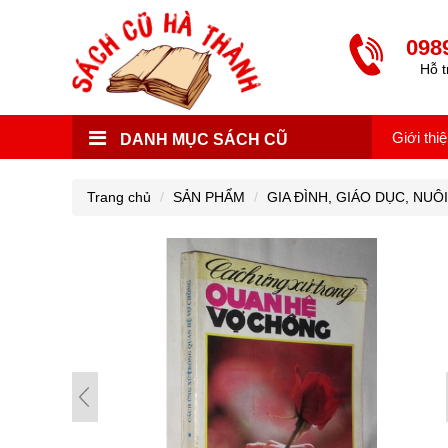
098
Hỗ t
Giới thi
DANH MỤC SÁCH CŨ
Trang chủ
SẢN PHẨM
GIA ĐÌNH, GIÁO DỤC, NUÔ