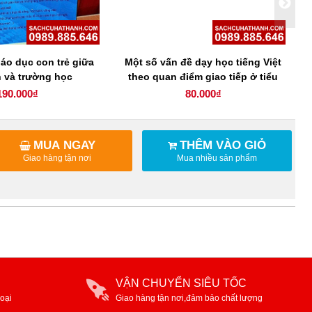
áo dục con trẻ giữa
Một số vấn đề dạy học tiếng Việt
h và trường học
theo quan điểm giao tiếp ở tiểu
học
190.000₫
80.000₫
MUA NGAY
THÊM VÀO GIỎ
Giao hàng tận nơi
Mua nhiều sản phẩm
VẬN CHUYỂN SIÊU TỐC
oại
Giao hàng tận nơi,đảm bảo chất lượng