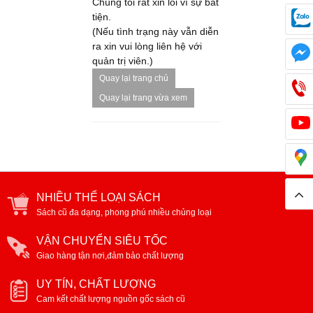
Chúng tôi rất xin lỗi vì sự bất
tiện.
(Nếu tình trạng này vẫn diễn
ra xin vui lòng liên hệ với
quản trị viên.)
Quay lại trang chủ
Quay lại trang vừa xem
NHIỀU THỂ LOẠI SÁCH
Sách cũ đa dạng, phong phú nhiều chủng loại
VẬN CHUYỂN SIÊU TỐC
Giao hàng tận nơi,đảm bảo chất lượng
UY TÍN, CHẤT LƯỢNG
Cam kết chất lượng nguồn gốc sách cũ