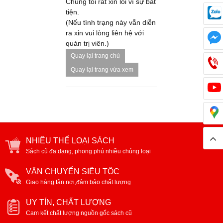
Chúng tôi rất xin lỗi vì sự bất
tiện.
(Nếu tình trạng này vẫn diễn
ra xin vui lòng liên hệ với
quản trị viên.)
Quay lại trang chủ
Quay lại trang vừa xem
NHIỀU THỂ LOẠI SÁCH
Sách cũ đa dạng, phong phú nhiều chủng loại
VẬN CHUYỂN SIÊU TỐC
Giao hàng tận nơi,đảm bảo chất lượng
UY TÍN, CHẤT LƯỢNG
Cam kết chất lượng nguồn gốc sách cũ