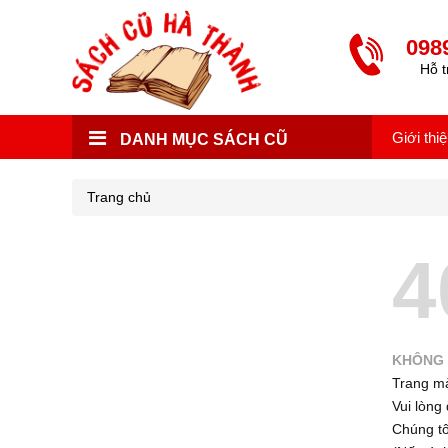
098
Hỗ t
Giới thi
DANH MỤC SÁCH CŨ
Trang chủ
4
KHÔNG 
Trang mà
Vui lòng 
Chúng tôi