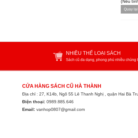
(Nếu tình
Quay lại
NHIỀU THỂ LOẠI SÁCH
Sách cũ đa dạng, phong phú nhiều chủng l
CỬA HÀNG SÁCH CŨ HÀ THÀNH
Địa chỉ : 27, K14b, Ngõ 55 Lê Thanh Nghị , quận Hai Bà T
Điện thoại:
0989.885.646
Email:
vanhop0807@gmail.com