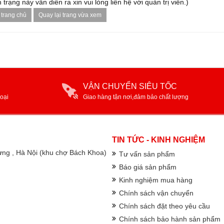
 trạng này vẫn diễn ra xin vui lòng liên hệ với quản trị viên.)
 trang chủ
Quay lại trang vừa xem
VẬN CHUYỂN SIÊU TỐC
oại
Giao hàng tận nơi,đảm bảo chất lượng
TIN TỨC - KINH NGHIỆM
rưng , Hà Nội (khu chợ Bách Khoa)
Tư vấn sản phẩm
Báo giá sản phẩm
Kinh nghiệm mua hàng
Chính sách vận chuyển
Chính sách đặt theo yêu cầu
Chính sách bảo hành sản phẩm