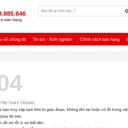
9.885.646
rợ bán hàng
ệu về chúng tôi
Tin tức - Kinh nghiệm
Chính sách bán hàng
04
TÌM THẤY TRANG
 bạn truy cập tạm thời bị gián đoạn, không tồn tại hoặc có lỗi trong việ
quay lại sau.
 rất xin lỗi vì sự bất tiện.