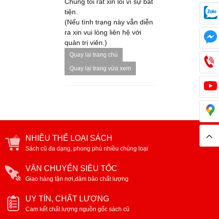
Chúng tôi rất xin lỗi vì sự bất
tiện.
(Nếu tình trạng này vẫn diễn
ra xin vui lòng liên hệ với
quản trị viên.)
Quay lại trang chủ
Quay lại trang vừa xem
NHIỀU THỂ LOẠI SÁCH
Sách cũ đa dạng, phong phú nhiều chủng loại
VẬN CHUYỂN SIÊU TỐC
Giao hàng tận nơi,đảm bảo chất lượng
UY TÍN, CHẤT LƯỢNG
Cam kết chất lượng nguồn gốc sách cũ