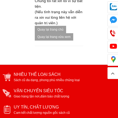
Chúng tôi rất xin lỗi vì sự bất
tiện.
(Nếu tình trạng này vẫn diễn
ra xin vui lòng liên hệ với
quản trị viên.)
Quay lại trang chủ
Quay lại trang vừa xem
NHIỀU THỂ LOẠI SÁCH
Sách cũ đa dạng, phong phú nhiều chủng loại
VẬN CHUYỂN SIÊU TỐC
Giao hàng tận nơi,đảm bảo chất lượng
UY TÍN, CHẤT LƯỢNG
Cam kết chất lượng nguồn gốc sách cũ