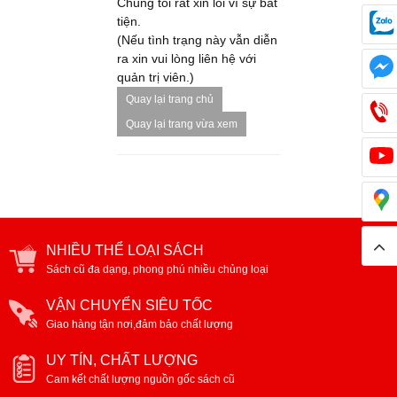
Chúng tôi rất xin lỗi vì sự bất
tiện.
(Nếu tình trạng này vẫn diễn
ra xin vui lòng liên hệ với
quản trị viên.)
Quay lại trang chủ
Quay lại trang vừa xem
NHIỀU THỂ LOẠI SÁCH
Sách cũ đa dạng, phong phú nhiều chủng loại
VẬN CHUYỂN SIÊU TỐC
Giao hàng tận nơi,đảm bảo chất lượng
UY TÍN, CHẤT LƯỢNG
Cam kết chất lượng nguồn gốc sách cũ