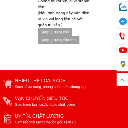
Chúng tôi rất xin lỗi vì sự bất
tiện.
(Nếu tình trạng này vẫn diễn
ra xin vui lòng liên hệ với
quản trị viên.)
Quay lại trang chủ
Quay lại trang vừa xem
NHIỀU THỂ LOẠI SÁCH
Sách cũ đa dạng, phong phú nhiều chủng loại
VẬN CHUYỂN SIÊU TỐC
Giao hàng tận nơi,đảm bảo chất lượng
UY TÍN, CHẤT LƯỢNG
Cam kết chất lượng nguồn gốc sách cũ