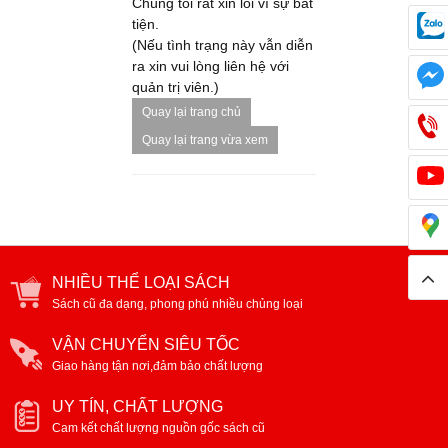
Chúng tôi rất xin lỗi vì sự bất
tiện.
(Nếu tình trạng này vẫn diễn
ra xin vui lòng liên hệ với
quản trị viên.)
Quay lại trang chủ
Quay lại trang vừa xem
NHIỀU THỂ LOẠI SÁCH
Sách cũ đa dạng, phong phú nhiều chủng loại
VẬN CHUYỂN SIÊU TỐC
Giao hàng tận nơi,đảm bảo chất lượng
UY TÍN, CHẤT LƯỢNG
Cam kết chất lượng nguồn gốc sách cũ