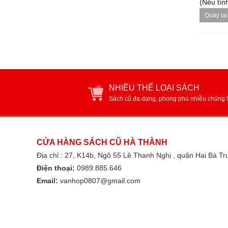
(Nếu tình
Quay lại
NHIỀU THỂ LOẠI SÁCH
Sách cũ đa dạng, phong phú nhiều chủng l
CỬA HÀNG SÁCH CŨ HÀ THÀNH
Địa chỉ : 27, K14b, Ngõ 55 Lê Thanh Nghị , quận Hai Bà T
Điện thoại:
0989.885.646
Email:
vanhop0807@gmail.com