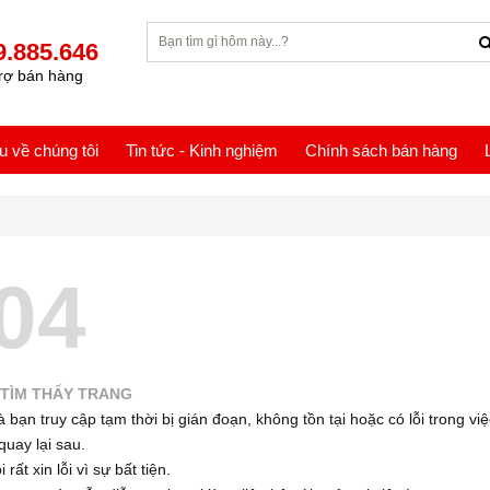
9.885.646
rợ bán hàng
ệu về chúng tôi
Tin tức - Kinh nghiệm
Chính sách bán hàng
04
TÌM THẤY TRANG
 bạn truy cập tạm thời bị gián đoạn, không tồn tại hoặc có lỗi trong việ
quay lại sau.
 rất xin lỗi vì sự bất tiện.