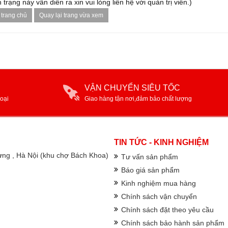
 trạng này vẫn diễn ra xin vui lòng liên hệ với quản trị viên.)
 trang chủ
Quay lại trang vừa xem
VẬN CHUYỂN SIÊU TỐC
oại
Giao hàng tận nơi,đảm bảo chất lượng
TIN TỨC - KINH NGHIỆM
rưng , Hà Nội (khu chợ Bách Khoa)
Tư vấn sản phẩm
Báo giá sản phẩm
Kinh nghiệm mua hàng
Chính sách vận chuyển
Chính sách đặt theo yêu cầu
Chính sách bảo hành sản phẩm