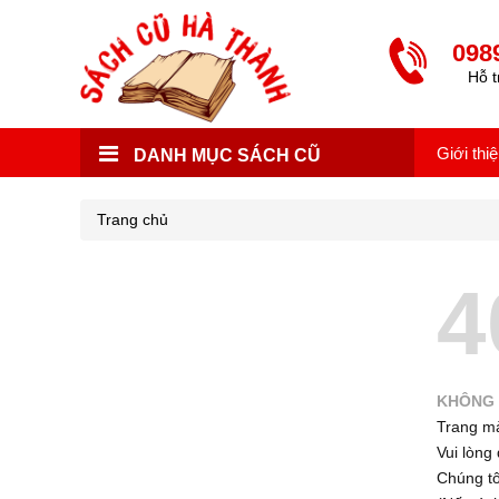
098
Hỗ t
Giới thi
DANH MỤC SÁCH CŨ
Trang chủ
4
KHÔNG 
Trang mà
Vui lòng 
Chúng tôi