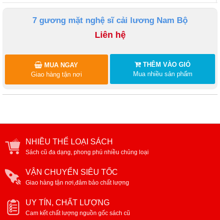
7 gương mặt nghệ sĩ cải lương Nam Bộ
Liên hệ
THÊM VÀO GIỎ
MUA NGAY
Mua nhiều sản phẩm
Giao hàng tận nơi
NHIỀU THỂ LOẠI SÁCH
Sách cũ đa dạng, phong phú nhiều chủng loại
VẬN CHUYỂN SIÊU TỐC
Giao hàng tận nơi,đảm bảo chất lượng
UY TÍN, CHẤT LƯỢNG
Cam kết chất lượng nguồn gốc sách cũ