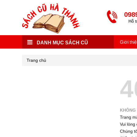
098
Hỗ t
Giới thi
DANH MỤC SÁCH CŨ
Trang chủ
4
KHÔNG 
Trang mà
Vui lòng 
Chúng tôi