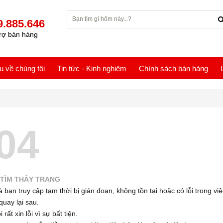
9.885.646
rợ bán hàng
ệu về chúng tôi
Tin tức - Kinh nghiệm
Chính sách bán hàng
04
TÌM THẤY TRANG
 bạn truy cập tạm thời bị gián đoạn, không tồn tại hoặc có lỗi trong việ
quay lại sau.
 rất xin lỗi vì sự bất tiện.