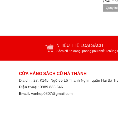
(Nếu tình
Quay lại
NHIỀU THỂ LOẠI SÁCH
Sách cũ đa dạng, phong phú nhiều chủng l
CỬA HÀNG SÁCH CŨ HÀ THÀNH
Địa chỉ : 27, K14b, Ngõ 55 Lê Thanh Nghị , quận Hai Bà T
Điện thoại:
0989.885.646
Email:
vanhop0807@gmail.com