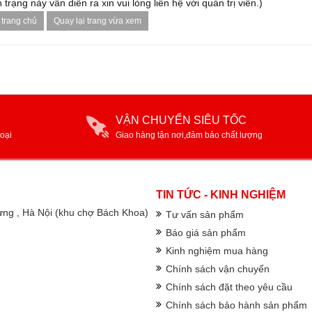
 trạng này vẫn diễn ra xin vui lòng liên hệ với quản trị viên.)
 trang chủ
Quay lại trang vừa xem
VẬN CHUYỂN SIÊU TỐC
oại
Giao hàng tận nơi,đảm bảo chất lượng
TIN TỨC - KINH NGHIỆM
rưng , Hà Nội (khu chợ Bách Khoa)
Tư vấn sản phẩm
Báo giá sản phẩm
Kinh nghiệm mua hàng
Chính sách vận chuyển
Chính sách đặt theo yêu cầu
Chính sách bảo hành sản phẩm