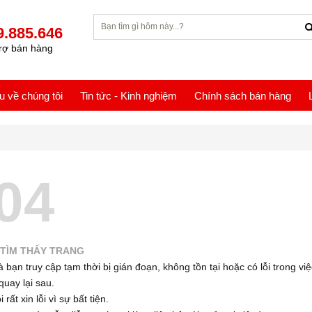
9.885.646
rợ bán hàng
ệu về chúng tôi
Tin tức - Kinh nghiệm
Chính sách bán hàng
04
TÌM THẤY TRANG
 bạn truy cập tạm thời bị gián đoạn, không tồn tại hoặc có lỗi trong việ
quay lại sau.
 rất xin lỗi vì sự bất tiện.