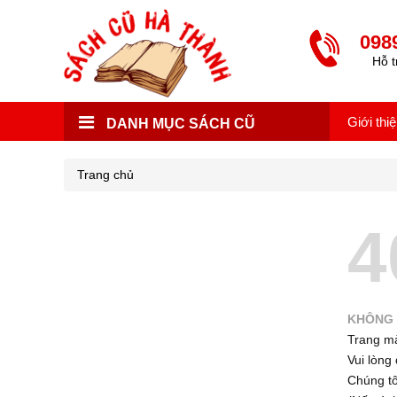
098
Hỗ t
Giới thi
DANH MỤC SÁCH CŨ
Trang chủ
4
KHÔNG 
Trang mà
Vui lòng 
Chúng tôi