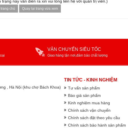
 trạng này vẫn diễn ra xin vui lòng liên hệ với quản trị viên.)
 trang chủ
Quay lại trang vừa xem
VẬN CHUYỂN SIÊU TỐC
oại
Giao hàng tận nơi,đảm bảo chất lượng
TIN TỨC - KINH NGHIỆM
rưng , Hà Nội (khu chợ Bách Khoa)
Tư vấn sản phẩm
Báo giá sản phẩm
Kinh nghiệm mua hàng
Chính sách vận chuyển
Chính sách đặt theo yêu cầu
Chính sách bảo hành sản phẩm