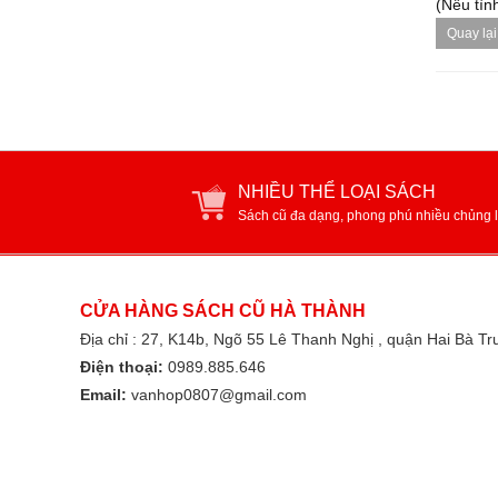
(Nếu tình
Quay lại
NHIỀU THỂ LOẠI SÁCH
Sách cũ đa dạng, phong phú nhiều chủng l
CỬA HÀNG SÁCH CŨ HÀ THÀNH
Địa chỉ : 27, K14b, Ngõ 55 Lê Thanh Nghị , quận Hai Bà T
Điện thoại:
0989.885.646
Email:
vanhop0807@gmail.com