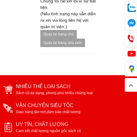
Chúng tôi rất xin lỗi vì sự bất
tiện.
(Nếu tình trạng này vẫn diễn
ra xin vui lòng liên hệ với
quản trị viên.)
Quay lại trang chủ
Quay lại trang vừa xem
NHIỀU THỂ LOẠI SÁCH
Sách cũ đa dạng, phong phú nhiều chủng loại
VẬN CHUYỂN SIÊU TỐC
Giao hàng tận nơi,đảm bảo chất lượng
UY TÍN, CHẤT LƯỢNG
Cam kết chất lượng nguồn gốc sách cũ