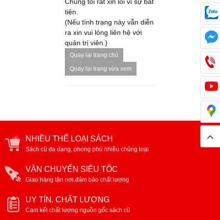
Chúng tôi rất xin lỗi vì sự bất
tiện.
(Nếu tình trạng này vẫn diễn
ra xin vui lòng liên hệ với
quản trị viên.)
Quay lại trang chủ
Quay lại trang vừa xem
NHIỀU THỂ LOẠI SÁCH
Sách cũ đa dạng, phong phú nhiều chủng loại
VẬN CHUYỂN SIÊU TỐC
Giao hàng tận nơi,đảm bảo chất lượng
UY TÍN, CHẤT LƯỢNG
Cam kết chất lượng nguồn gốc sách cũ