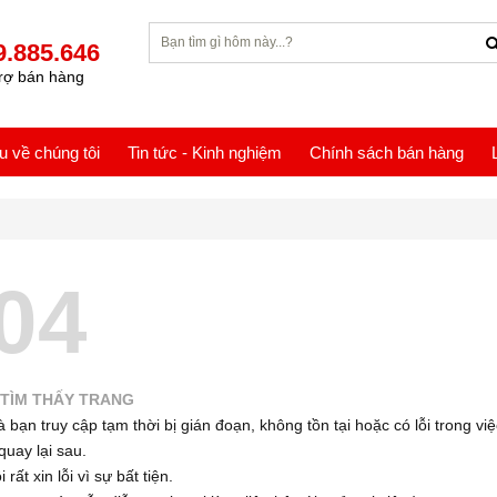
9.885.646
rợ bán hàng
ệu về chúng tôi
Tin tức - Kinh nghiệm
Chính sách bán hàng
04
TÌM THẤY TRANG
 bạn truy cập tạm thời bị gián đoạn, không tồn tại hoặc có lỗi trong việ
quay lại sau.
 rất xin lỗi vì sự bất tiện.