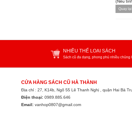
(Nếu tình
Quay lại
NHIỀU THỂ LOẠI SÁCH
Sách cũ đa dạng, phong phú nhiều chủng l
CỬA HÀNG SÁCH CŨ HÀ THÀNH
Địa chỉ : 27, K14b, Ngõ 55 Lê Thanh Nghị , quận Hai Bà T
Điện thoại:
0989.885.646
Email:
vanhop0807@gmail.com