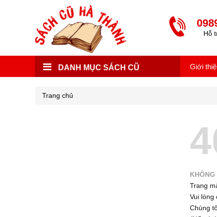
098
Hỗ t
Giới thi
DANH MỤC SÁCH CŨ
Trang chủ
4
KHÔNG 
Trang mà
Vui lòng 
Chúng tôi