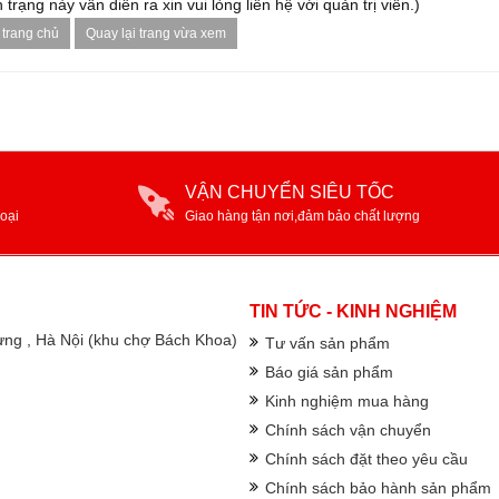
 trạng này vẫn diễn ra xin vui lòng liên hệ với quản trị viên.)
 trang chủ
Quay lại trang vừa xem
VẬN CHUYỂN SIÊU TỐC
oại
Giao hàng tận nơi,đảm bảo chất lượng
TIN TỨC - KINH NGHIỆM
rưng , Hà Nội (khu chợ Bách Khoa)
Tư vấn sản phẩm
Báo giá sản phẩm
Kinh nghiệm mua hàng
Chính sách vận chuyển
Chính sách đặt theo yêu cầu
Chính sách bảo hành sản phẩm