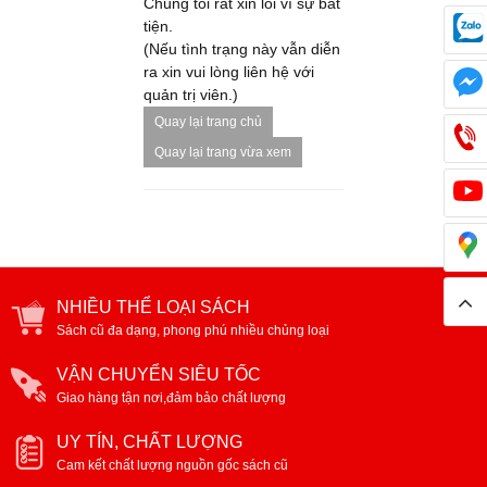
Chúng tôi rất xin lỗi vì sự bất
tiện.
(Nếu tình trạng này vẫn diễn
ra xin vui lòng liên hệ với
quản trị viên.)
Quay lại trang chủ
Quay lại trang vừa xem
NHIỀU THỂ LOẠI SÁCH
Sách cũ đa dạng, phong phú nhiều chủng loại
VẬN CHUYỂN SIÊU TỐC
Giao hàng tận nơi,đảm bảo chất lượng
UY TÍN, CHẤT LƯỢNG
Cam kết chất lượng nguồn gốc sách cũ