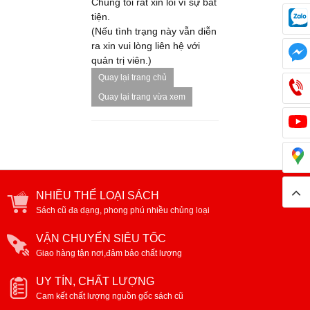
Chúng tôi rất xin lỗi vì sự bất
tiện.
(Nếu tình trạng này vẫn diễn
ra xin vui lòng liên hệ với
quản trị viên.)
Quay lại trang chủ
Quay lại trang vừa xem
NHIỀU THỂ LOẠI SÁCH
Sách cũ đa dạng, phong phú nhiều chủng loại
VẬN CHUYỂN SIÊU TỐC
Giao hàng tận nơi,đảm bảo chất lượng
UY TÍN, CHẤT LƯỢNG
Cam kết chất lượng nguồn gốc sách cũ