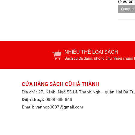
(Nếu tình
Quay lại
NHIỀU THỂ LOẠI SÁCH
Sách cũ đa dạng, phong phú nhiều chủng l
CỬA HÀNG SÁCH CŨ HÀ THÀNH
Địa chỉ : 27, K14b, Ngõ 55 Lê Thanh Nghị , quận Hai Bà T
Điện thoại:
0989.885.646
Email:
vanhop0807@gmail.com