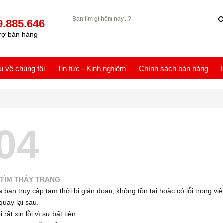
9.885.646
rợ bán hàng
ệu về chúng tôi
Tin tức - Kinh nghiệm
Chính sách bán hàng
04
TÌM THẤY TRANG
 bạn truy cập tạm thời bị gián đoạn, không tồn tại hoặc có lỗi trong việ
quay lại sau.
 rất xin lỗi vì sự bất tiện.