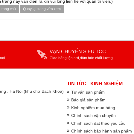
 trạng này vẫn diễn ra xin vui lòng liên hệ với quản trị viên.)
 trang chủ
Quay lại trang vừa xem
VẬN CHUYỂN SIÊU TỐC
oại
Giao hàng tận nơi,đảm bảo chất lượng
TIN TỨC - KINH NGHIỆM
rưng , Hà Nội (khu chợ Bách Khoa)
Tư vấn sản phẩm
Báo giá sản phẩm
Kinh nghiệm mua hàng
Chính sách vận chuyển
Chính sách đặt theo yêu cầu
Chính sách bảo hành sản phẩm