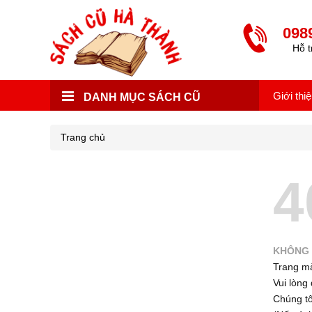
098
Hỗ t
Giới thi
DANH MỤC SÁCH CŨ
Trang chủ
4
KHÔNG 
Trang mà
Vui lòng 
Chúng tôi